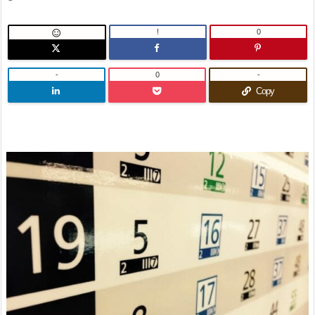
!
0

-
0
-
Copy