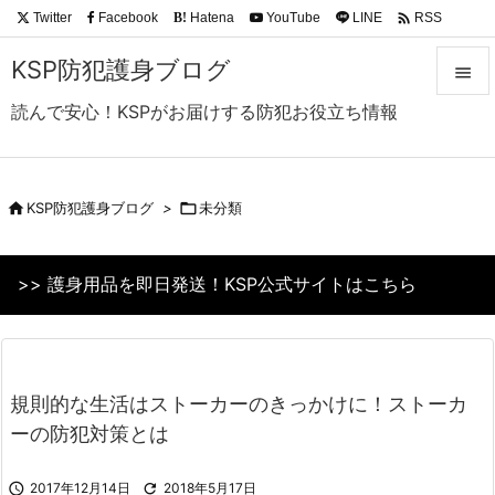

Twitter
Facebook
Hatena
YouTube
LINE
RSS
B!
Feedly
KSP防犯護身ブログ

読んで安心！KSPがお届けする防犯お役立ち情報

メニュ

サイド

KSP防犯護身ブログ
>

未分類

前へ
>> 護身用品を即日発送！KSP公式サイトはこちら

次へ

検索
規則的な生活はストーカーのきっかけに！ストーカ
ーの防犯対策とは

2017年12月14日

2018年5月17日