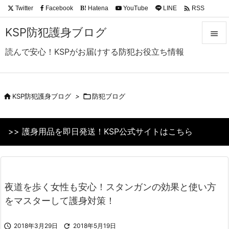

Twitter
Facebook
Hatena
YouTube
LINE
RSS
B!
Feedly
KSP防犯護身ブログ

読んで安心！KSPがお届けする防犯お役立ち情報

メニュ

サイド

KSP防犯護身ブログ
>

防犯ブログ

前へ
>> 護身用品を即日発送！KSP公式サイトはこちら

次へ

検索
夜道を歩く女性も安心！スタンガンの効果と使い方
をマスターして護身対策！

2018年3月29日

2018年5月19日