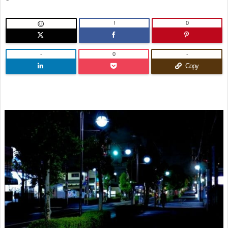
!
0

-
0
-
Copy