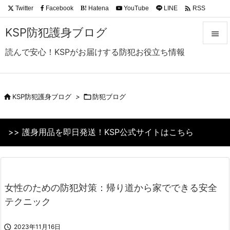

Twitter
Facebook
Hatena
YouTube
LINE
RSS
B!
Feedly
KSP防犯護身ブログ

読んで安心！KSPがお届けする防犯お役立ち情報

メニュ

サイド

KSP防犯護身ブログ
>

防犯ブログ

前へ
>> 護身用品を即日発送！KSP公式サイトはこちら

次へ

検索
女性のための防犯対策：帰り道から家でできる安全
テクニック

2023年11月16日