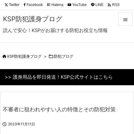

Twitter
Facebook
Hatena
YouTube
LINE
RSS
B!
Feedly
KSP防犯護身ブログ

読んで安心！KSPがお届けする防犯お役立ち情報

メニュ

サイド

KSP防犯護身ブログ
>

防犯ブログ

前へ
>> 護身用品を即日発送！KSP公式サイトはこちら

次へ

検索
不審者に狙われやすい人の特徴とその防犯対策

2023年11月11日