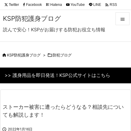

Twitter
Facebook
Hatena
YouTube
LINE
RSS
B!
Feedly
KSP防犯護身ブログ

読んで安心！KSPがお届けする防犯お役立ち情報

メニュ

サイド

KSP防犯護身ブログ
>

防犯ブログ

前へ
>> 護身用品を即日発送！KSP公式サイトはこちら

次へ

検索
ストーカー被害に遭ったらどうなる？相談先につい
ても解説します！

2022年1月16日