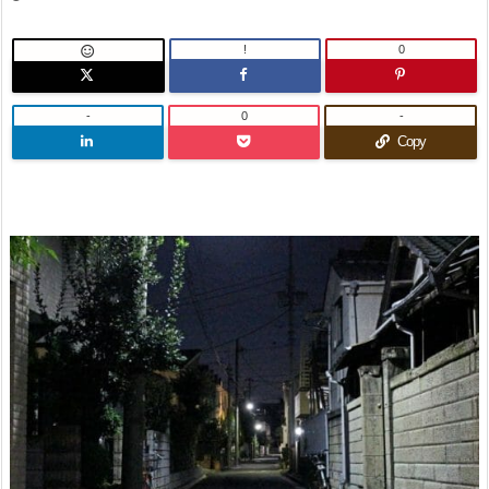
!
0

-
0
-
Copy