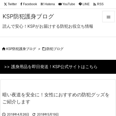

Twitter
Facebook
Hatena
YouTube
LINE
RSS
B!
Feedly
KSP防犯護身ブログ

読んで安心！KSPがお届けする防犯お役立ち情報

メニュ

サイド

KSP防犯護身ブログ
>

防犯ブログ

前へ
>> 護身用品を即日発送！KSP公式サイトはこちら

次へ

検索
暗い夜道を安全に！女性におすすめの防犯グッズを
ご紹介します

2018年4月26日

2018年5月19日