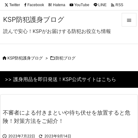

Twitter
Facebook
Hatena
YouTube
LINE
RSS
B!
Feedly
KSP防犯護身ブログ

読んで安心！KSPがお届けする防犯お役立ち情報

メニュ

サイド

KSP防犯護身ブログ
>

防犯ブログ

前へ
>> 護身用品を即日発送！KSP公式サイトはこちら

次へ

検索
不審者による付きまといや待ち伏せを放置すると危
険！対策方法をご紹介！

2023年7月22日

2023年9月14日