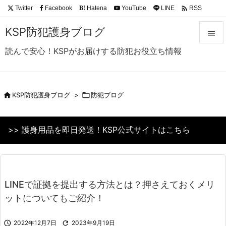

Twitter
Facebook
Hatena
YouTube
LINE
RSS
B!
Feedly
KSP防犯護身ブログ

読んで安心！KSPがお届けする防犯お役立ち情報

メニュ

サイド

KSP防犯護身ブログ
>

防犯ブログ

前へ
>> 護身用品を即日発送！KSP公式サイトはこちら

次へ

検索
LINEで証拠を提出する方法とは？押さえておくメリ
ットについてもご紹介！

2022年12月7日

2023年9月19日