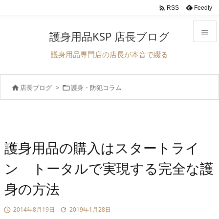

Feedly
RSS

護身用品KSP 店長ブログ

護身用品専門店の店長が本音で綴る
メニュ

店長ブログ
>
護身・防犯コラム


前へ

次へ

検索
護身用品の購入はスタートライ
ン トータルで実現する完全な護
身の方法
2014年8月19日
2019年1月28日

