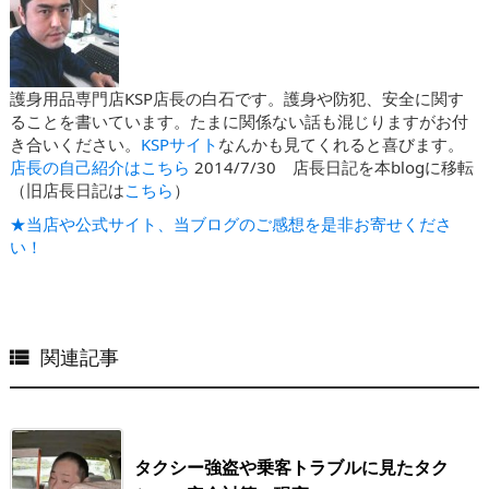
護身用品専門店KSP店長の白石です。護身や防犯、安全に関す
ることを書いています。たまに関係ない話も混じりますがお付
き合いください。
KSPサイト
なんかも見てくれると喜びます。
店長の自己紹介はこちら
2014/7/30 店長日記を本blogに移転
（旧店長日記は
こちら
）
★当店や公式サイト、当ブログのご感想を是非お寄せくださ
い！
関連記事

タクシー強盗や乗客トラブルに見たタク