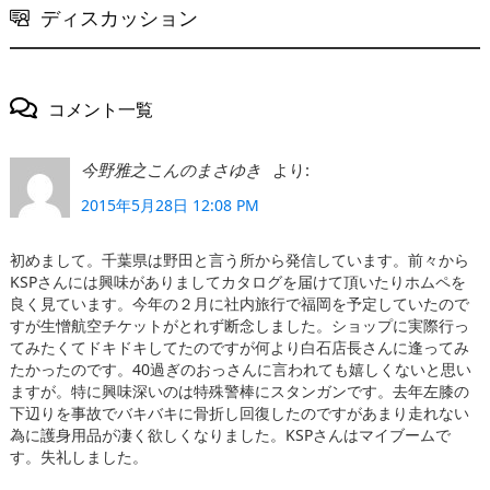
ディスカッション
コメント一覧
より:
今野雅之こんのまさゆき
2015年5月28日 12:08 PM
初めまして。千葉県は野田と言う所から発信しています。前々から
KSPさんには興味がありましてカタログを届けて頂いたりホムペを
良く見ています。今年の２月に社内旅行で福岡を予定していたので
すが生憎航空チケットがとれず断念しました。ショップに実際行っ
てみたくてドキドキしてたのですが何より白石店長さんに逢ってみ
たかったのです。40過ぎのおっさんに言われても嬉しくないと思い
ますが。特に興味深いのは特殊警棒にスタンガンです。去年左膝の
下辺りを事故でバキバキに骨折し回復したのですがあまり走れない
為に護身用品が凄く欲しくなりました。KSPさんはマイブームで
す。失礼しました。