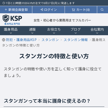
7日と22時間35分以内の注文で8月17日(月)に発送します
新規会員登録
ログイン
カート(0)
女性・初心者から業務用までフルカバー
護身用品専門店
護身用品
通販
お役立ち
ブログ
会社案内
防犯・護身用品KSP
スタンガン
スタンガン情報
護身用ス
タンガンの特徴と使い方
スタンガンの特徴と使い方
スタンガンの特徴や使い方を正しく知って護身に役立て
ましょう。
スタンガンって本当に護身に使えるの？