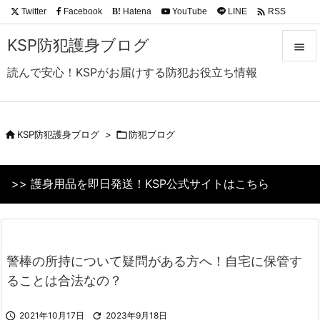

Twitter
Facebook
Hatena
YouTube
LINE
RSS
B!
Feedly
KSP防犯護身ブログ

読んで安心！KSPがお届けする防犯お役立ち情報

メニュ

サイド

KSP防犯護身ブログ
>

防犯ブログ

前へ
>> 護身用品を即日発送！KSP公式サイトはこちら

次へ

検索
警棒の所持について疑問がある方へ！自宅に保管す
ることは合法なの？

2021年10月17日

2023年9月18日