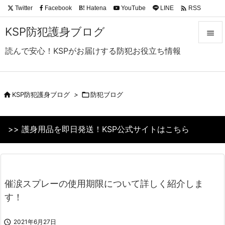

Twitter
Facebook
Hatena
YouTube
LINE
RSS
B!
Feedly
KSP防犯護身ブログ

読んで安心！KSPがお届けする防犯お役立ち情報

メニュ

サイド

KSP防犯護身ブログ
>

防犯ブログ

前へ
>> 護身用品を即日発送！KSP公式サイトはこちら

次へ

検索
催涙スプレーの使用期限について詳しく紹介しま
す！

2021年6月27日