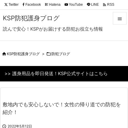

Twitter
Facebook
Hatena
YouTube
LINE
RSS
B!
Feedly
KSP防犯護身ブログ

読んで安心！KSPがお届けする防犯お役立ち情報

メニュ

サイド

KSP防犯護身ブログ
>

防犯ブログ

前へ
>> 護身用品を即日発送！KSP公式サイトはこちら

次へ

検索
敷地内でも安心しないで！女性の帰り道での防犯を
紹介！

2022年5月12日