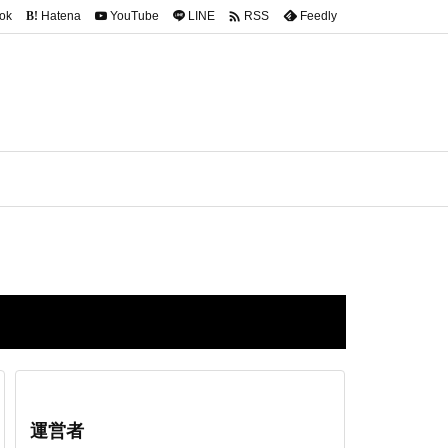

ok
Hatena
YouTube
LINE
Feedly
RSS
B!
運営者