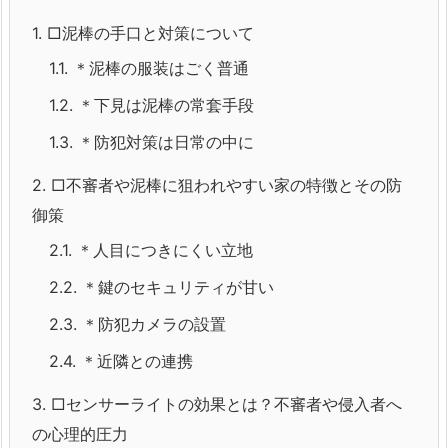
1.
□泥棒の手口と対策について
1.1.
＊泥棒の服装はごく普通
1.2.
＊下見は泥棒の常套手段
1.3.
＊防犯対策は日常の中に
2.
□不審者や泥棒に狙われやすい家の特徴とその防
御策
2.1.
＊人目につきにくい立地
2.2.
＊鍵のセキュリティが甘い
2.3.
＊防犯カメラの設置
2.4.
＊近隣との連携
3.
□センサーライトの効果とは？不審者や侵入者へ
の心理的圧力