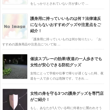
をしっかりとされていない方が多いで ...
護身用に持っていいものは何？法律違反
にならないおすすめグッズや注意点をご
紹介！
「護身用に持っていいものは何か知りたい」 「お
すすめの護身用品や注意点について知 ...
催涙スプレーの効果!夜道の一人歩きでも
女性が安心できる防犯グッズ
女性にとって学校や仕事で帰りが遅くなった時、夜
道を一人で歩くのは危険です。できれ ...
女性の身を守る3つの護身グッズを専門店
がご紹介！
もし、あなたが1人でいる時に何者かに襲われそう