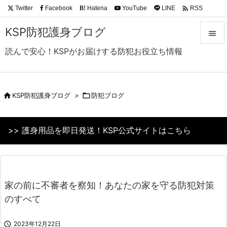

Twitter
Facebook
Hatena
YouTube
LINE
RSS
B!
Feedly
KSP防犯護身ブログ

読んで安心！KSPがお届けする防犯お役立ち情報

メニュ

サイド

KSP防犯護身ブログ
>

防犯ブログ

前へ
>> 護身用品を即日発送！KSP公式サイトはこちら

次へ

検索
家の前に不審者を察知！あなたの家を守る防犯対策
のすべて

2023年12月22日