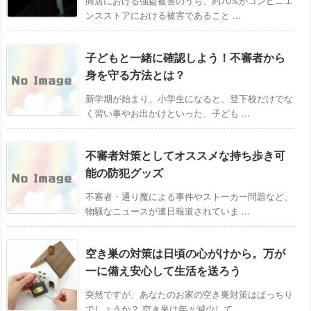
商店における強盗被害のうち、約70%がコンビニエ
ンスストアにおける被害であること ...
子どもと一緒に確認しよう！不審者から
身を守る方法とは？
新学期が始まり、小学生になると、登下校だけでな
く習い事やお出かけといった、子ども ...
不審者対策としてオススメな持ち歩き可
能の防犯グッズ
不審者・通り魔による事件やストーカー問題など、
物騒なニュースが連日報道されていま ...
空き巣の対策は日頃の心がけから。万が
一に備え安心して生活を送ろう
突然ですが、あなたのお家の空き巣対策はばっちり
でしょうか？ 空き巣は年々減少して ...