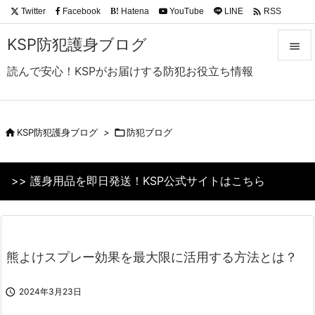

Twitter
Facebook
Hatena
YouTube
LINE
RSS
B!
Feedly
KSP防犯護身ブログ

読んで安心！KSPがお届けする防犯お役立ち情報

メニュ

サイド

KSP防犯護身ブログ
>

防犯ブログ

前へ
>> 護身用品を即日発送！KSP公式サイトはこちら

次へ

検索
熊よけスプレー効果を最大限に活用する方法とは？

2024年3月23日