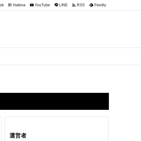

ok
Hatena
YouTube
LINE
Feedly
RSS
B!
運営者