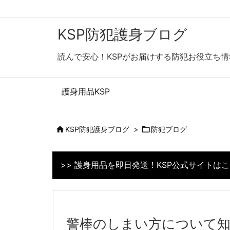
KSP防犯護身ブログ
読んで安心！KSPがお届けする防犯お役立ち情
護身用品KSP

KSP防犯護身ブログ
>

防犯ブログ
>> 護身用品を即日発送！KSP公式サイトは
警棒のしまい方について