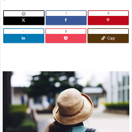
!
0

-
0
-
Copy