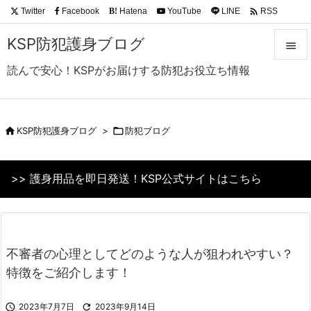

Twitter
Facebook
Hatena
YouTube
LINE
RSS
B!
Feedly
KSP防犯護身ブログ

読んで安心！KSPがお届けする防犯お役立ち情報

メニュ

サイド

KSP防犯護身ブログ
>

防犯ブログ

前へ
>> 護身用品を即日発送！KSP公式サイトはこちら

次へ

検索
不審者の心理としてどのような人が狙われやすい？
特徴をご紹介します！

2023年7月7日

2023年9月14日