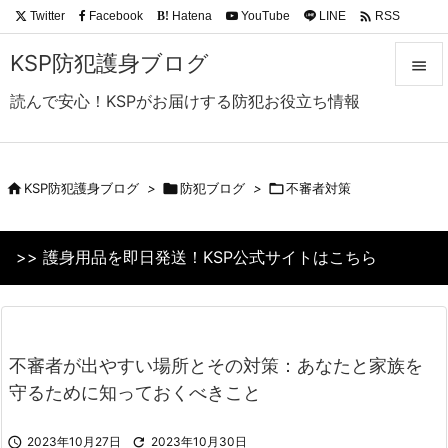

Twitter
Facebook
Hatena
YouTube
LINE
RSS
B!
Feedly
KSP防犯護身ブログ

読んで安心！KSPがお届けする防犯お役立ち情報

メニュ

サイド

KSP防犯護身ブログ
>

防犯ブログ
>

不審者対策

前へ
>> 護身用品を即日発送！KSP公式サイトはこちら

次へ

検索
不審者が出やすい場所とその対策：あなたと家族を
守るために知っておくべきこと

2023年10月27日

2023年10月30日