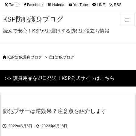

Twitter
Facebook
Hatena
YouTube
LINE
RSS
B!
Feedly
KSP防犯護身ブログ

読んで安心！KSPがお届けする防犯お役立ち情報

メニュ

サイド

KSP防犯護身ブログ
>

防犯ブログ

前へ
>> 護身用品を即日発送！KSP公式サイトはこちら

次へ

検索
防犯ブザーは逆効果？注意点を紹介します

2022年6月6日

2023年9月18日