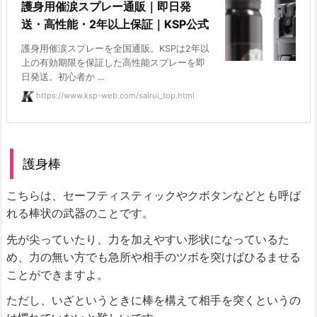
護身用催涙スプレー通販｜即日発
送・高性能・2年以上保証｜KSP公式
護身用催涙スプレーを全国通販。KSPは2年以
上の有効期限を保証した高性能スプレーを即
日発送。初心者か ...
https://www.ksp-web.com/sairui_top.html
護身棒
こちらは、セーフティスティックやクボタンなどとも呼ば
れる棒状の武器のことです。
先が尖っていたり、力を加えやすい形状になっているた
め、力の無い方でも急所や相手のツボを突けばひるませる
ことができますよ。
ただし、いざというときに棒を構えて相手を突くというの