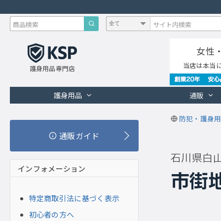
女性
当店は本当
護身用品専門店
護身用品
通販
防犯・護身用
通販ガイド
石川県白
インフォメーション
市街
特定商取引法に基づく表示
初心者の方へ