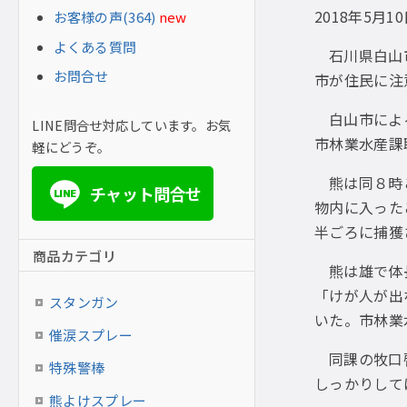
2018年5月1
お客様の声(364)
new
よくある質問
石川県白山
お問合せ
市が住民に注
白山市によ
LINE問合せ対応しています。お気
市林業水産課
軽にどうぞ。
熊は同８時
チャット問合せ
LINE
物内に入った
半ごろに捕獲
商品カテゴリ
熊は雄で体
「けが人が出
スタンガン
いた。市林業
催涙スプレー
同課の牧口
特殊警棒
しっかりして
熊よけスプレー