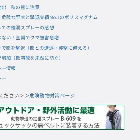
続出 秋の熊に注意
危険な野犬と撃退実績No.1のポリスマグナム
しての催涙スプレーの感想
はない！全国でクマ被害急増
ーで熊を撃退（熊との遭遇・襲撃に備える）
が増加（熊事故を未然に防ぐ）
レー情報
レー
ください＞＞
危険動物対策ページ