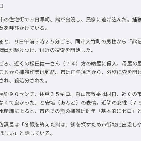
0日
市の住宅街で９日早朝、熊が出没し、民家に逃げ込んだ。捕
意を呼びかけている。
ると、９日午前５時２５分ごろ、同市大竹町の男性から「熊
職員が駆けつけ、付近の捜索を開始した。
ごろ、近くの松田健一さん（７４）方の納屋に侵入、母屋の
ことから捕獲作業は難航。市は正午過ぎから、外壁に穴を開
され、殺処分された。
長約９０センチ、体重３５キロ。白山市教委は同日、近くの
なくて良かった」と安堵（あんど）の表情。近隣の女性（７
水産課によると、市内での熊の捕獲は例年「基本的にゼロ」
啓課長は「冬眠を終えた熊は、餌を探すため市街地に出没し
ほしい」と話している。