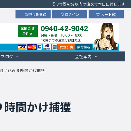
3時間47分以内の注文で本日出荷します
新規会員登録
ログイン
カート(0)
ブログ
会社案内
逃げ込み９時間かけ捕獲
９時間かけ捕獲