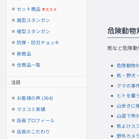
セット商品
オススメ
盾型スタンガン
危険動物
槍型スタンガン
防弾・防刃チョッキ
熊など危険動
新商品
全商品一覧
危険動物
熊・野犬
注目
クマの事
ヒトを襲
お客様の声 (364)
山歩きに
マスコミ実績
山道で怖
店長プロフィール
熊よけス
店長のこだわり
野外カメ