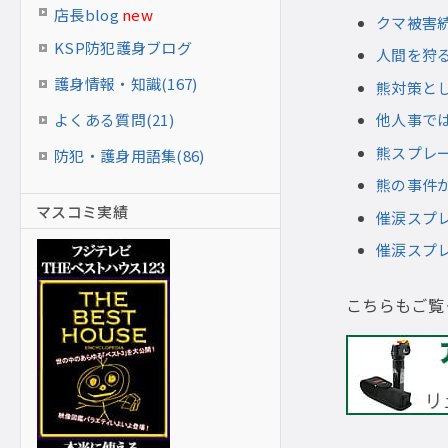
店長blog
new
クマ被害
KSP防犯護身ブログ
人間を狩る
護身情報・知識(167)
熊対策と
よくある質問(21)
他人事で
熊スプレ
防犯・護身用語集(86)
熊の事件
マスコミ実績
催涙スプ
催涙スプ
こちらもご覧