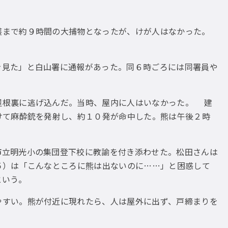
獲まで約９時間の大捕物となったが、けが人はなかった。
を見た」と白山署に通報があった。同６時ごろには同署員や
屋根裏に逃げ込んだ。当時、屋内に人はいなかった。 建
けて麻酔銃を発射し、約１０発が命中した。熊は午後２時
市立明光小の集団登下校に教諭を付き添わせた。松田さんは
５）は「こんなところに熊は出ないのに……」と困惑して
という。
やすい。熊が付近に現れたら、人は屋外に出ず、戸締まりを