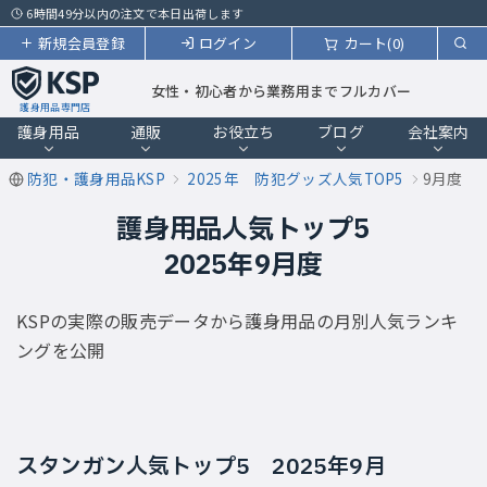
6時間49分以内の注文で本日出荷します
新規会員登録
ログイン
カート(0)
女性・初心者から業務用までフルカバー
護身用品専門店
護身用品
通販
お役立ち
ブログ
会社案内
防犯・護身用品KSP
2025年 防犯グッズ人気TOP5
9月度
護身用品人気トップ5
2025年9月度
KSPの実際の販売データから護身用品の月別人気ランキ
ングを公開
スタンガン人気トップ5 2025年9月