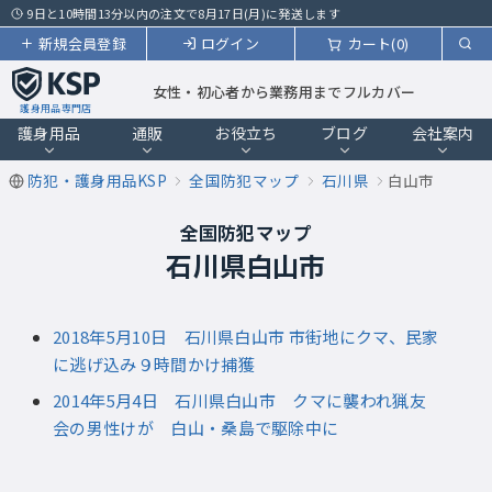
9日と10時間13分以内の注文で8月17日(月)に発送します
新規会員登録
ログイン
カート(0)
女性・初心者から業務用までフルカバー
護身用品専門店
護身用品
通販
お役立ち
ブログ
会社案内
防犯・護身用品KSP
全国防犯マップ
石川県
白山市
全国防犯マップ
石川県白山市
2018年5月10日 石川県白山市 市街地にクマ、民家
に逃げ込み９時間かけ捕獲
2014年5月4日 石川県白山市 クマに襲われ猟友
会の男性けが 白山・桑島で駆除中に