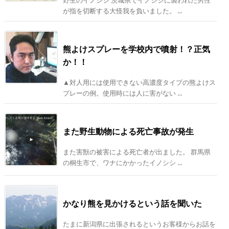
が指を切断する大怪我を負いました。 ...
熊よけスプレーを学校内で噴射！？正気
か！！
▲対人用には使用できない高濃度タイプの熊よけス
プレーの例。使用時には人に害がない ...
また野生動物による死亡事故が発生
また害獣の被害による死亡者が出ました。 群馬県
の桐生市で、ワナにかかったイノシシ ...
かなり熊を見かけるという話を聞いた
たまに新潟県に出張されるというお客様からお話を