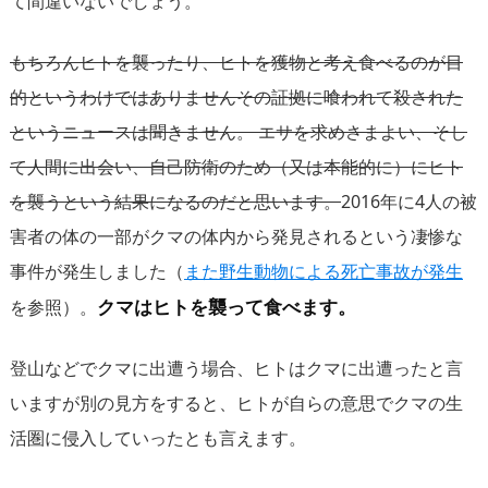
て間違いないでしょう。
もちろんヒトを襲ったり、ヒトを獲物と考え食べるのが目
的というわけではありませんその証拠に喰われて殺された
というニュースは聞きません。 エサを求めさまよい、そし
て人間に出会い、自己防衛のため（又は本能的に）にヒト
を襲うという結果になるのだと思います。
2016年に4人の被
害者の体の一部がクマの体内から発見されるという凄惨な
事件が発生しました（
また野生動物による死亡事故が発生
クマはヒトを襲って食べます。
を参照）。
登山などでクマに出遭う場合、ヒトはクマに出遭ったと言
いますが別の見方をすると、ヒトが自らの意思でクマの生
活圏に侵入していったとも言えます。