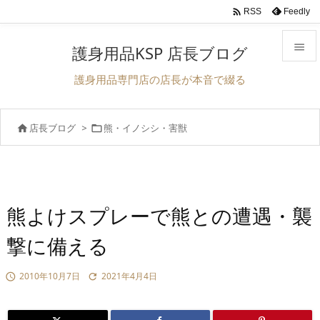

Feedly
RSS

護身用品KSP 店長ブログ

護身用品専門店の店長が本音で綴る
メニュ

店長ブログ
>
熊・イノシシ・害獣


前へ

次へ

検索
熊よけスプレーで熊との遭遇・襲
撃に備える
2010年10月7日
2021年4月4日

