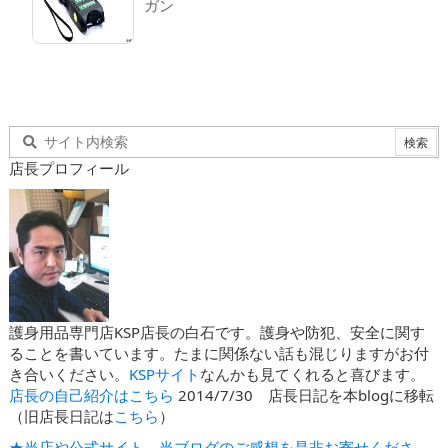
ガン
店長プロフィール
護身用品専門店KSP店長の白石です。護身や防犯、安全に関す
ることを書いています。たまに関係ない話も混じりますがお付
き合いください。
KSPサイト
なんかも見てくれると喜びます。
店長の自己紹介はこちら
2014/7/30 店長日記を本blogに移転
（旧店長日記は
こちら
）
★当店や公式サイト、当ブログのご感想を是非お寄せくださ