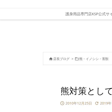
護身用品専門店KSP公式サ
店長ブログ
>
熊・イノシシ・害獣


熊対策とし
2010年12月25日
2019

