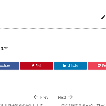
します
acebook
Pin it
LinkedIn
Po


Prev
Next
アルミ特殊警棒の振出しと素
待望の国内最強MAXパワー1