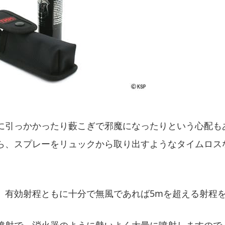
に引っかかったり藪こぎで邪魔になったりという心配も
ら、スプレーをリュックから取り出すようなタイムロス
、有効射程ともに十分で無風であれば5mを超える射程