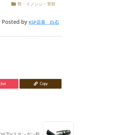
熊・イノシシ・害獣

Posted by

KSP店長 白石
cket
Copy
30万Vスタンガン新