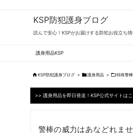
KSP防犯護身ブログ
読んで安心！KSPがお届けする防犯お役立ち情
護身用品KSP

KSP防犯護身ブログ
>

護身用品
>

特殊警棒
>> 護身用品を即日発送！KSP公式サイトは
警棒の威力はあなどれませ