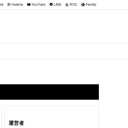

ok
Hatena
YouTube
LINE
Feedly
RSS
B!
運営者