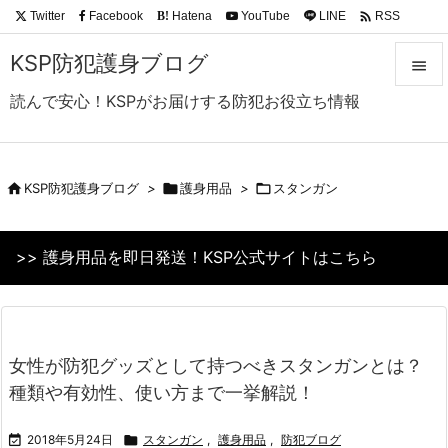

Twitter
Facebook
Hatena
YouTube
LINE
RSS
B!
Feedly
KSP防犯護身ブログ

読んで安心！KSPがお届けする防犯お役立ち情報

メニュ

サイド

KSP防犯護身ブログ
>

護身用品
>

スタンガン

前へ
>> 護身用品を即日発送！KSP公式サイトはこちら

次へ

検索
女性が防犯グッズとして持つべきスタンガンとは？
種類や有効性、使い方まで一挙解説！

2018年5月24日

スタンガン
,
護身用品
,
防犯ブログ