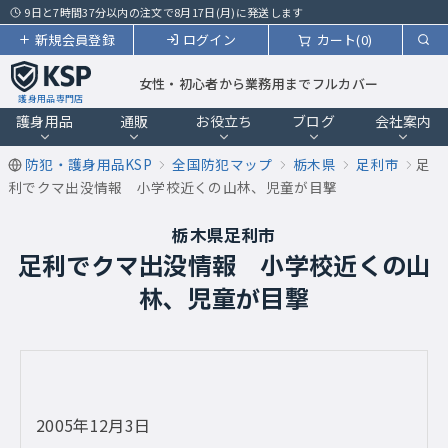
9日と7時間37分以内の注文で8月17日(月)に発送します
新規会員登録
ログイン
カート(0)
女性・初心者から業務用までフルカバー
護身用品専門店
護身用品
通販
お役立ち
ブログ
会社案内
防犯・護身用品KSP
全国防犯マップ
栃木県
足利市
足
利でクマ出没情報 小学校近くの山林、児童が目撃
栃木県足利市
足利でクマ出没情報 小学校近くの山
林、児童が目撃
2005年12月3日