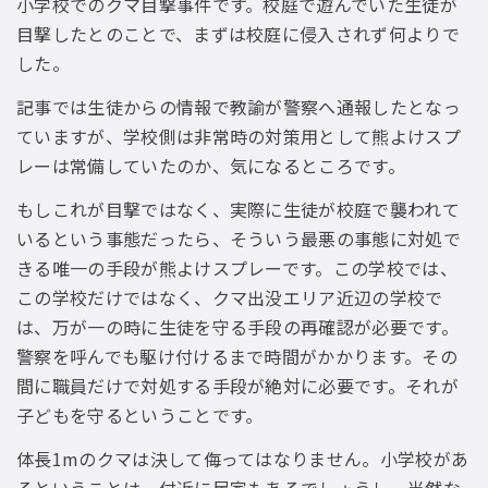
小学校でのクマ目撃事件です。校庭で遊んでいた生徒が
目撃したとのことで、まずは校庭に侵入されず何よりで
した。
記事では生徒からの情報で教諭が警察へ通報したとなっ
ていますが、学校側は非常時の対策用として熊よけスプ
レーは常備していたのか、気になるところです。
もしこれが目撃ではなく、実際に生徒が校庭で襲われて
いるという事態だったら、そういう最悪の事態に対処で
きる唯一の手段が熊よけスプレーです。この学校では、
この学校だけではなく、クマ出没エリア近辺の学校で
は、万が一の時に生徒を守る手段の再確認が必要です。
警察を呼んでも駆け付けるまで時間がかかります。その
間に職員だけで対処する手段が絶対に必要です。それが
子どもを守るということです。
体長1mのクマは決して侮ってはなりません。小学校があ
るということは、付近に民家もあるでしょうし、当然な