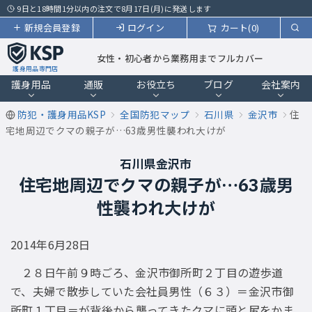
9日と18時間1分以内の注文で8月17日(月)に発送します
新規会員登録
ログイン
カート(0)
女性・初心者から業務用までフルカバー
護身用品専門店
護身用品
通販
お役立ち
ブログ
会社案内
防犯・護身用品KSP
全国防犯マップ
石川県
金沢市
住
宅地周辺でクマの親子が…63歳男性襲われ大けが
石川県金沢市
住宅地周辺でクマの親子が…63歳男
性襲われ大けが
2014年6月28日
２８日午前９時ごろ、金沢市御所町２丁目の遊歩道
で、夫婦で散歩していた会社員男性（６３）＝金沢市御
所町１丁目＝が背後から襲ってきたクマに頭と尻をかま