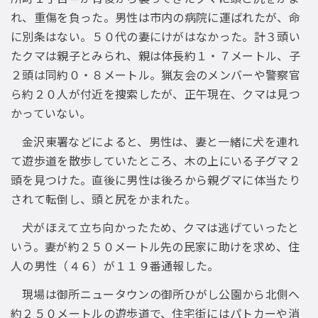
れ、重傷を負った。男性は市内の病院に運ばれたが、命
に別条はない。５０代の妻にけがはなかった。計３頭い
たクマは親子とみられ、親は体長約１・７メートル、子
２頭は同約０・８メートル。猟友会のメンバーや警察官
ら約２０人が付近を捜索したが、正午現在、クマは見つ
かっていない。
金沢東署などによると、男性は、妻と一緒に犬を連れ
て遊歩道を散歩していたところ、木の上にいる子グマ２
頭を見つけた。直後に男性は後ろから親グマに体当たり
されて転倒し、頭と尻をかまれた。
犬がほえて立ち向かったため、クマは逃げていったと
いう。妻が約２５０メートル先の民家に助けを求め、住
人の男性（４６）が１１９番通報した。
現場は御所ニュータウンの御所ひがし公園から北側へ
約２５０メートルの遊歩道で、住宅街にはパトカーや消