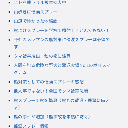
ヒトを襲うサル被害拡大中
山歩きに催涙スプレー
山道で怖かった体験談
熊よけスプレーを学校で噴射！？とんでもない！
野外カメラマンの熊対策に催涙スプレーは必須で
す
クマ被害続出 秋の熊に注意
人間を狩る危険な野犬と撃退実績No.1のポリスマ
グナム
熊対策としての催涙スプレーの感想
他人事ではない！全国でクマ被害急増
熊スプレーで熊を撃退（熊との遭遇・襲撃に備え
る）
熊の事件が増加（熊事故を未然に防ぐ）
催涙スプレー情報