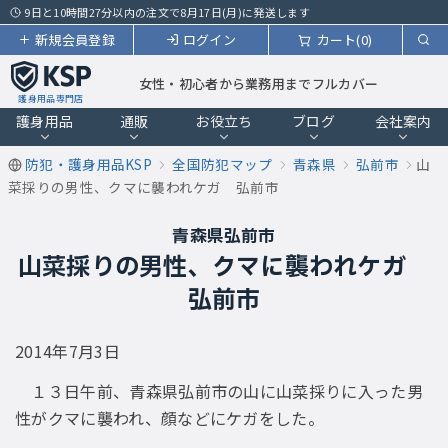
9日と10時間27分以内の注文で8月17日(月)に発送します
新規会員登録
ログイン
カート(0)
女性・初心者から業務用までフルカバー
護身用品専門店
護身用品
通販
お役立ち
ブログ
会社案内
防犯・護身用品KSP
全国防犯マップ
青森県
弘前市
山
菜採りの男性、クマに襲われケガ 弘前市
青森県弘前市
山菜採りの男性、クマに襲われケガ
弘前市
2014年7月3日
１３日午前、青森県弘前市の山に山菜採りに入った男
性がクマに襲われ、顔などにケガをした。