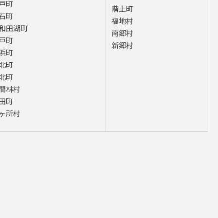
戸町
階上町
石町
福地村
和田湖町
南郷村
戸町
新郷村
浜町
北町
北町
間林村
田町
ヶ所村