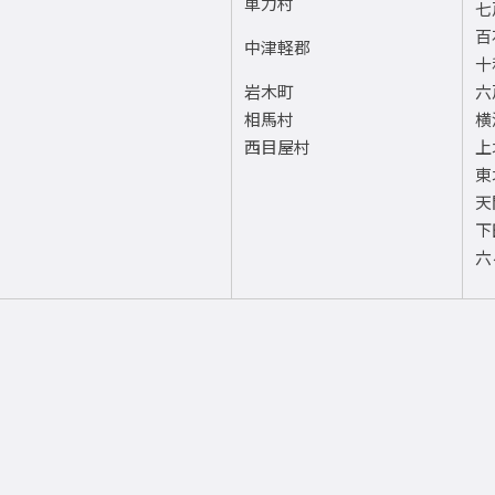
車力村
七
百
中津軽郡
十
岩木町
六
相馬村
横
西目屋村
上
東
天
下
六