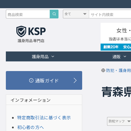
女性
当店は本当
護身用品専門店
護身用品
通販
防犯・護身用
通販ガイド
青森
インフォメーション
特定商取引法に基づく表示
初心者の方へ