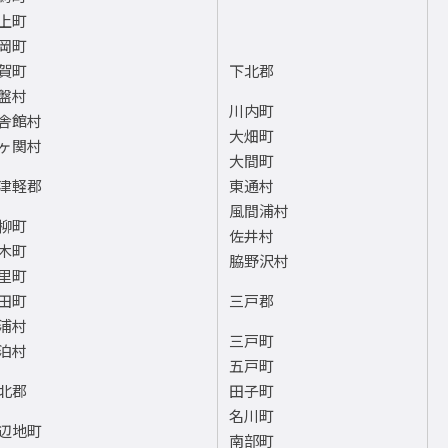
上町
岡町
賀町
下北郡
盤村
川内町
舎館村
大畑町
ヶ関村
大間町
津軽郡
東通村
風間浦村
柳町
佐井村
木町
脇野沢村
里町
田町
三戸郡
浦村
三戸町
泊村
五戸町
北郡
田子町
名川町
辺地町
南部町