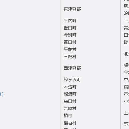
尾
東津軽郡
浪
平内町
平
蟹田町
常
今別町
田
蓬田村
碇
平舘村
北
三厩村
板
西津軽郡
金
鰺ヶ沢町
中
木造町
鶴
 )
深浦町
市
森田村
小
岩崎村
上
柏村
稲垣村
野