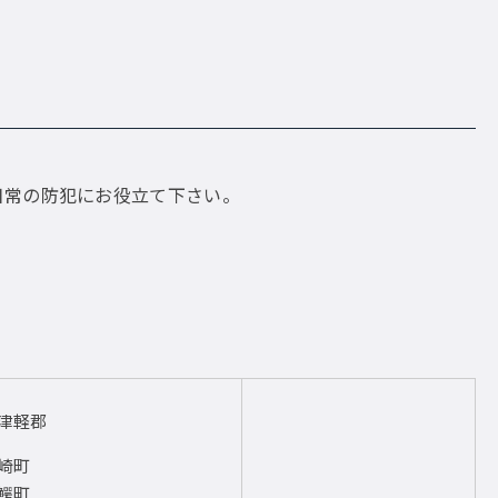
日常の防犯にお役立て下さい。
津軽郡
崎町
鰐町