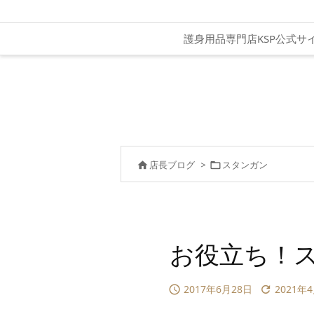
護身用品専門店KSP公式サ
店長ブログ
>
スタンガン


お役立ち！
2017年6月28日
2021年

