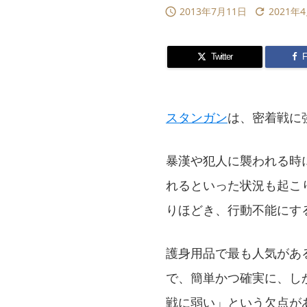
2013年7月11日
2021年


Twitter
F
スタンガン
は、密着戦に
暴漢や犯人に襲われる時
れるといった状況も起こ
りほどき、行動不能にす
護身用品で最も人気があ
で、簡単かつ確実に、し
戦に弱い」という欠点が