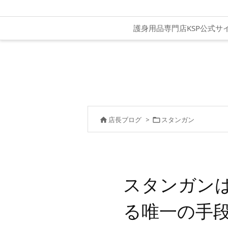
護身用品専門店KSP公式サ
店長ブログ
>
スタンガン


スタンガン
る唯一の手