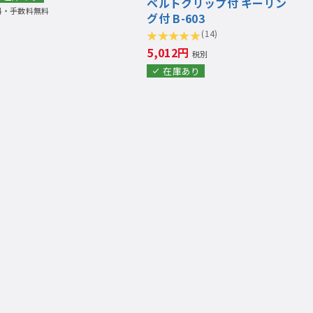
ベルトクリップ付 キーリン
料・手数料無料
グ付 B-603
(14)
5,012円
税別
在庫あり