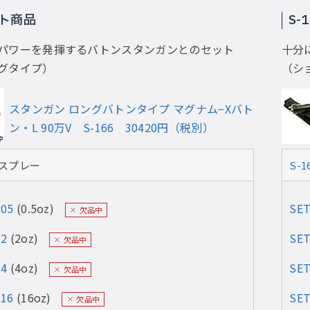
ット商品
S-
パワーを発揮するバトンスタンガンとのセット
十分
グタイプ）
（シ
スタンガン ロングバトンタイプ マグナム−Xバト
ン・L 90万V S-166 30420円（税別）
スプレー
S-1
P05
(0.5oz)
SET
欠品中
P2
(2oz)
SET
欠品中
P4
(4oz)
SET
欠品中
P16
(16oz)
SET
欠品中