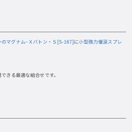
マグナム−Ｘバトン・Ｓ[S-167]
に
小型強力催涙スプレ
退できる最適な組合せです。