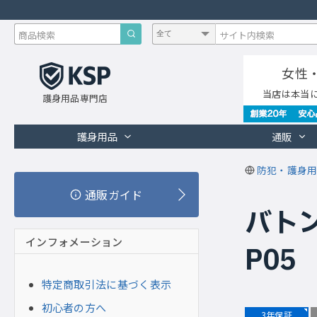
女性
当店は本当
護身用品専門店
護身用品
通販
防犯・護身用
通販ガイド
バトン
インフォメーション
P05
特定商取引法に基づく表示
初心者の方へ
3年保証