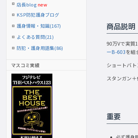
店長blog
new
KSP防犯護身ブログ
商品説明
護身情報・知識(167)
よくある質問(21)
90万Vで実質
防犯・護身用語集(86)
ーB-603
を組
ショートバト
マスコミ実績
スタンガン＋
重要
必ず護身