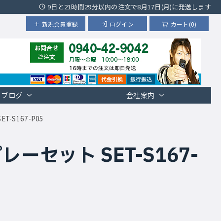
9日と21時間29分以内の注文で8月17日(月)に発送します
新規会員登録
ログイン
カート(0)
ブログ
会社案内
S167-P05
セット SET-S167-