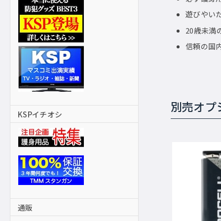
遊びやい
20歳未
信頼の国
別売オプ
KSPイチオシ
通販