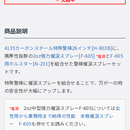
商品説明
4135カーボンスチール特殊警棒26インチ[H-803B]
に、
携帯性抜群の
2oz強力催涙スプレー[F-605]
と
F-605
*推奨
用ホルスター[N-231]
を組合せた警棒催涙スプレーセッ
トです。
特殊警棒に催涙スプレーを組合せることで、万が一の時
の安全性が大幅にアップします。
2oz中型強力催涙スプレーF-605については
女
*推奨
性用から業務用まで納得の性能 本格催涙スプレ
ー F-605
も併せてお読みください。