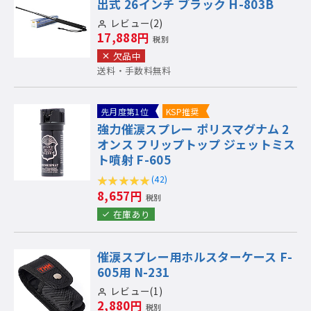
出式 26インチ ブラック H-803B
レビュー(2)
17,888円
税別
欠品中
送料・手数料無料
先月度第1位
KSP推奨
強力催涙スプレー ポリスマグナム 2
オンス フリップトップ ジェットミス
ト噴射 F-605
(42)
8,657円
税別
在庫あり
催涙スプレー用ホルスターケース F-
605用 N-231
レビュー(1)
2,880円
税別