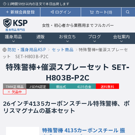
11時間59分以内の注文で本日出荷します
新規会員登録
ログイン
カート(0)
女性・初心者から業務用までフルカバー
護身用品専門店
護身用品
通販
お役立ち
ブログ
会社案内
防犯・護身用品KSP
セット商品
特殊警棒+催涙スプレーセ
ット SET-H803B-P2C
特殊警棒+催涙スプレーセット SET-
H803B-P2C
TMM正規品
JSDPA認定
振出式
4135合金
送料無料
欠品中
26インチ4135カーボンスチール特殊警棒、ポ
リスマグナムの基本セット
特殊警棒 4135カーボンスチール 振