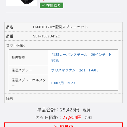
在庫あり
品名
H-803B+2oz催涙スプレーセット
品番
SET-H803B-P2C
セット内訳
4135カーボンスチール 26インチ H-
特殊警棒
803B
催涙スプレー
ポリスマグナム 2oz F-605
催涙スプレーホルスタ
F-605用 N-231
ー
備考
単品合計：29,425円
税別
セット価格：
27,954円
税別
欠品中