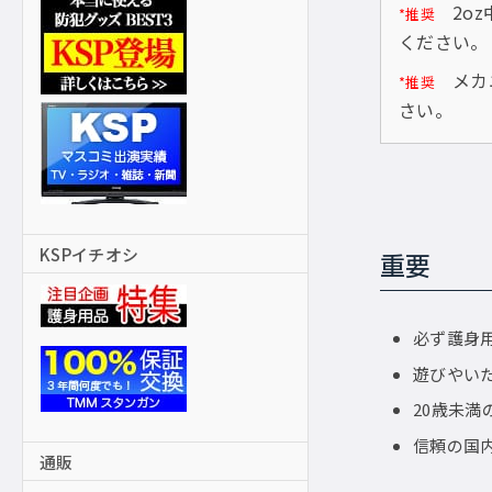
2oz
*推奨
ください。
メカニ
*推奨
さい。
KSPイチオシ
重要
必ず護身
遊びやい
20歳未
信頼の国
通販