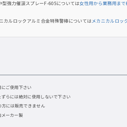
中型強力催涙スプレーF-605については
女性用から業務用まで納
カルロックアルミ合金特殊警棒については
メカニカルロッ
用にご使用下さい
たずらには絶対に使用しないで下さい
満の方には販売できません
内メーカー製