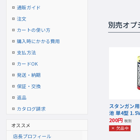
通販ガイド
注文
別売オプ
カートの使い方
購入時にかかる費用
支払方法
カードOK
発送・納期
保証・交換
返品
スタンガン用
カタログ請求
池 単4型 1.5V
200円
税別
オススメ
欠品中
店長プロフィール