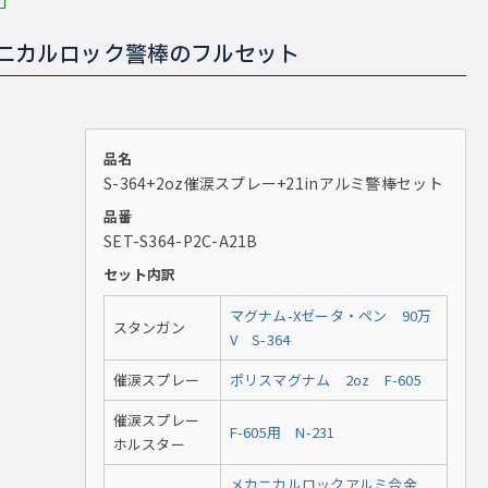
カニカルロック警棒のフルセット
品名
S-364+2oz催涙スプレー+21inアルミ警棒セット
品番
SET-S364-P2C-A21B
セット内訳
マグナム-Xゼータ・ペン 90万
スタンガン
V S-364
催涙スプレー
ポリスマグナム 2oz F-605
催涙スプレー
F-605用 N-231
ホルスター
メカニカルロックアルミ合金