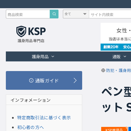
女性
当店は本当
護身用品専門店
護身用品
通販
防犯・護身用
通販ガイド
ペン
インフォメーション
ット S
特定商取引法に基づく表示
初心者の方へ
KSP推奨品