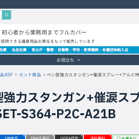
・初心者から業務用までフルカバー
に使用できる護身用品を責任をもって販売しています
お役立ち
品KSP
セット商品
ペン型強力スタンガン+催涙スプレー+アルミ特殊警棒
型強力スタンガン+催涙ス
ET-S364-P2C-A21B
3年保証
TMM正規品
JSDPA認定
送料無料
在庫あり