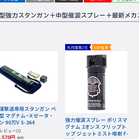
ン型強力スタンガン＋中型催涙スプレー＋最新メ
先月度第1位
KSP推奨
漢撃退専用スタンガン ペ
型 マグナム−Ｘゼータ・
強力催涙スプレー ポリスマ
ン 90万V S-364
グナム 2オンス フリップト
レビュー(2)
ップ ジェットミスト噴射 F-
4,570円
税別