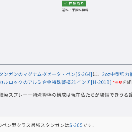
在庫あり
送料・手数料無料
ンガンのマグナム-Xゼータ・ペン[S-364]
に、
2oz中型強力催
カルロックのアルミ合金特殊警棒21インチ[H-201B]
を組
*推奨
催涙スプレー＋特殊警棒の構成は現在私たちが装備できうる
。
ペン型クラス最強スタンガンは
S-365
です。