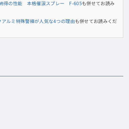
得の性能 本格催涙スプレー F-605
も併せてお読み
クアルミ特殊警棒が人気な4つの理由
も併せてお読みくだ