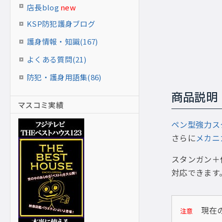
店長blog
new
KSP防犯護身ブログ
護身情報・知識(167)
よくある質問(21)
防犯・護身用語集(86)
商品説明
マスコミ実績
ペン型強力スタ
さらに
メカニ
スタンガン＋
対応できます
現在の
注意