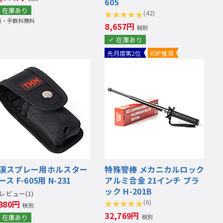
605
在庫あり
(42)
料・手数料無料
8,657円
税別
在庫あり
先月度第2位
KSP推奨
涙スプレー用ホルスター
特殊警棒 メカニカルロック
ース F-605用 N-231
アルミ合金 21インチ ブラ
ック H-201B
レビュー(1)
(6)
,880円
税別
32,769円
在庫あり
税別