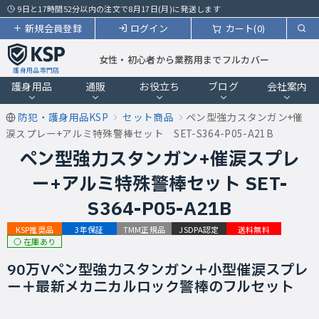
9日と17時間52分以内の注文で8月17日(月)に発送します
新規会員登録
ログイン
カート(0)
女性・初心者から業務用までフルカバー
護身用品専門店
護身用品
通販
お役立ち
ブログ
会社案内
防犯・護身用品KSP
セット商品
ペン型強力スタンガン+催
涙スプレー+アルミ特殊警棒セット SET-S364-P05-A21B
ペン型強力スタンガン+催涙スプレ
ー+アルミ特殊警棒セット SET-
S364-P05-A21B
KSP推奨品
3年保証
TMM正規品
JSDPA認定
送料無料
在庫あり
90万Vペン型強力スタンガン＋小型催涙スプレ
ー＋最新メカニカルロック警棒のフルセット