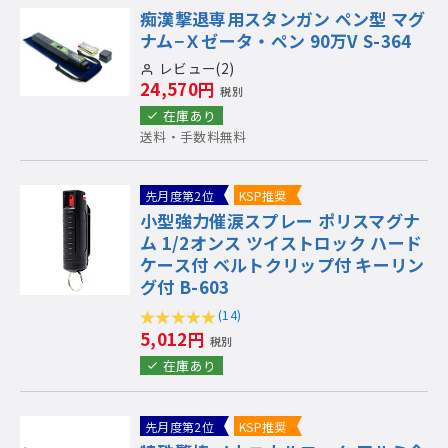
痴漢撃退専用スタンガン ペン型 マグ
ナム−Ｘゼータ・ペン 90万V S-364
レビュー(2)
24,570円
税別
在庫あり
送料・手数料無料
先月度第2位
KSP推奨
小型強力催涙スプレー ポリスマグナ
ム 1/2オンス ツイストロック ハード
ケース付 ベルトクリップ付 キーリン
グ付 B-603
(14)
5,012円
税別
在庫あり
先月度第2位
KSP推奨