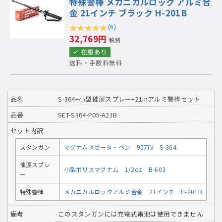
特殊警棒 メカニカルロック アルミ合
金 21インチ ブラック H-201B
(6)
32,769円
税別
在庫あり
送料・手数料無料
品名
S-364+小型催涙スプレー+21inアルミ警棒セット
品番
SET-S364-P05-A21B
セット内訳
スタンガン
マグナム-Xゼータ・ペン 90万V S-364
催涙スプレ
小型ポリスマグナム 1/2oz B-603
ー
特殊警棒
メカニカルロックアルミ合金 21インチ H-201B
備考
このスタンガンには充電式電池は使用できません