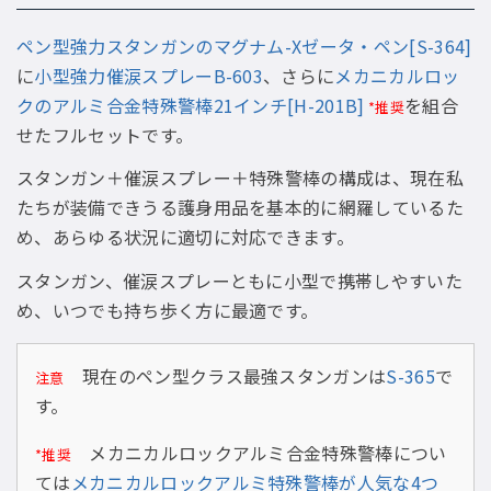
ペン型強力スタンガンのマグナム-Xゼータ・ペン[S-364]
に
小型強力催涙スプレーB-603
、さらに
メカニカルロッ
クのアルミ合金特殊警棒21インチ[H-201B]
を組合
*推奨
せたフルセットです。
スタンガン＋催涙スプレー＋特殊警棒の構成は、現在私
たちが装備できうる護身用品を基本的に網羅しているた
め、あらゆる状況に適切に対応できます。
スタンガン、催涙スプレーともに小型で携帯しやすいた
め、いつでも持ち歩く方に最適です。
現在のペン型クラス最強スタンガンは
S-365
で
注意
す。
メカニカルロックアルミ合金特殊警棒につい
*推奨
ては
メカニカルロックアルミ特殊警棒が人気な4つ