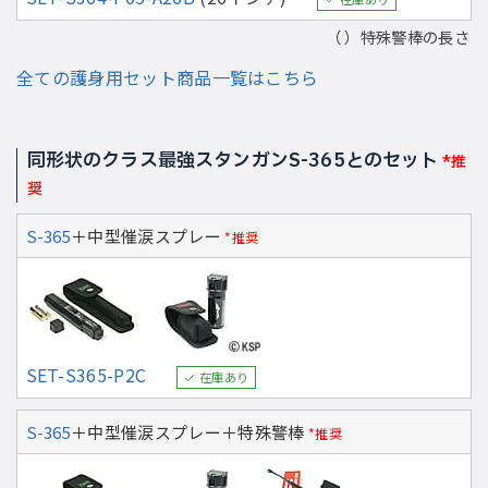
（ ）特殊警棒の長さ
全ての護身用セット商品一覧はこちら
同形状のクラス最強スタンガンS-365とのセット
*推
奨
S-365
＋中型催涙スプレー
*推奨
SET-S365-P2C
在庫あり
S-365
＋中型催涙スプレー＋特殊警棒
*推奨