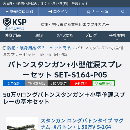
8日と8時間45分以内の注文で8月17日(月)に発送します
新規会員登録
ログイン
カート(0)
女性・初心者から業務用までフルカバー
護身用品専門店
護身用品
通販
お役立ち
ブログ
会社案内
防犯・護身用品KSP
セット商品
バトンスタンガン+小型催
涙スプレーセット SET-S164-P05
バトンスタンガン+小型催涙スプレ
ーセット SET-S164-P05
在庫あり
3年保証
TMM正規品
JSDPA認定
送料無料
50万Vロングバトンスタンガン＋小型催涙スプ
レーの基本セット
スタンガン ロングバトンタイプ マグ
ナム−Xバトン・L 50万V S-164