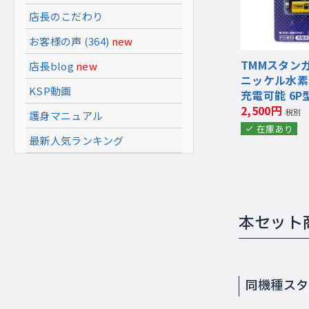
店長のこだわり
お客様の声 (364)
new
TMMスタン
店長blog
new
ニッケル水素充
KSP動画
充電可能 6P型9
2,500円
税別
護身マニュアル
在庫あり
最新人気ランキング
本セット
同機種ス