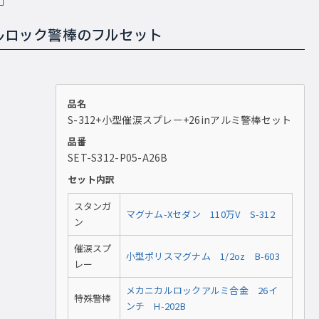
ルロック警棒のフルセット
品名
S-312+小型催涙スプレー+26inアルミ警棒セット
品番
SET-S312-P05-A26B
セット内訳
スタンガ
マグナム-Xセダン 110万V S-312
ン
催涙スプ
小型ポリスマグナム 1/2oz B-603
レー
メカニカルロックアルミ合金 26イ
特殊警棒
ンチ H-202B