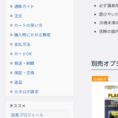
必ず護身
通販ガイド
遊びやい
注文
20歳未
カートの使い方
信頼の国
購入時にかかる費用
支払方法
カードOK
別売オプ
発送・納期
保証・交換
当店推奨
返品
カタログ請求
オススメ
店長プロフィール