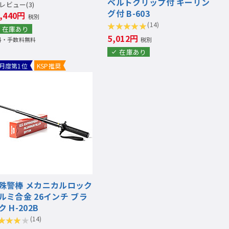
ベルトクリップ付 キーリン
レビュー(3)
グ付 B-603
8,440円
税別
(14)
在庫あり
5,012円
税別
料・手数料無料
在庫あり
月度第1位
KSP推奨
殊警棒 メカニカルロック
ルミ合金 26インチ ブラ
ク H-202B
(14)