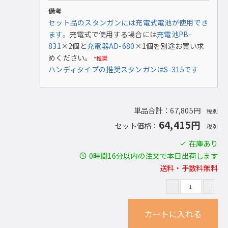
備考
セット品のスタンガンには充電式電池が使用でき
ます。
充電式で使用する場合には
充電池PB-
831
×2個と
充電器AD-680
×1個を別途お買い求
めください。
*推奨
ハンディタイプの推奨スタンガンはS-315です
単品合計：67,805円
税別
64,415円
セット価格：
税別
在庫あり
0時間16分以内の注文で本日出荷します
送料・手数料無料