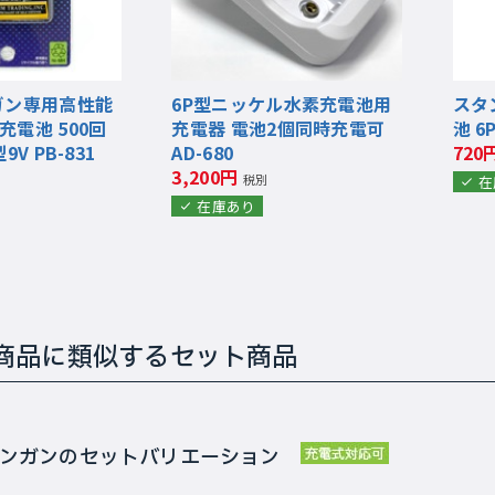
ガン専用高性能
6P型ニッケル水素充電池用
スタ
電池 500回
充電器 電池2個同時充電可
池 6
V PB-831
AD-680
720
3,200円
税別
在
在庫あり
商品に類似するセット商品
タンガンのセットバリエーション