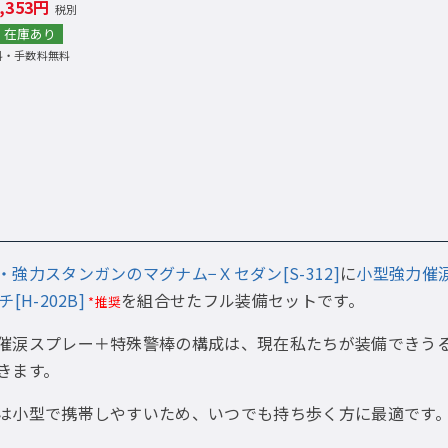
4,353円
税別
在庫あり
料・手数料無料
強力スタンガンのマグナム−Ｘセダン[S-312]
に
小型強力催涙
[H-202B]
を組合せたフル装備セットです。
*推奨
催涙スプレー＋特殊警棒の構成は、現在私たちが装備できう
きます。
は小型で携帯しやすいため、いつでも持ち歩く方に最適です