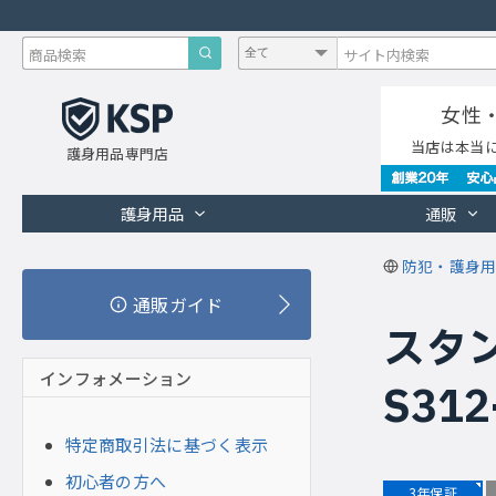
女性
当店は本当
護身用品専門店
護身用品
通販
防犯・護身用
通販ガイド
スタン
インフォメーション
S312
特定商取引法に基づく表示
初心者の方へ
3年保証