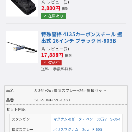
レビュー(1)
2,880円
税別
在庫あり
特殊警棒 4135カーボンスチール 振
出式 26インチ ブラック H-803B
レビュー(2)
17,888円
税別
欠品中
送料・手数料無料
品名
S-364+2oz催涙スプレー+26in警棒セット
品番
SET-S364-P2C-C26B
セット内訳
スタンガン
マグナム-Xゼータ・ペン 90万V S-364
催涙スプレー
ポリスマグナム 2oz F-605