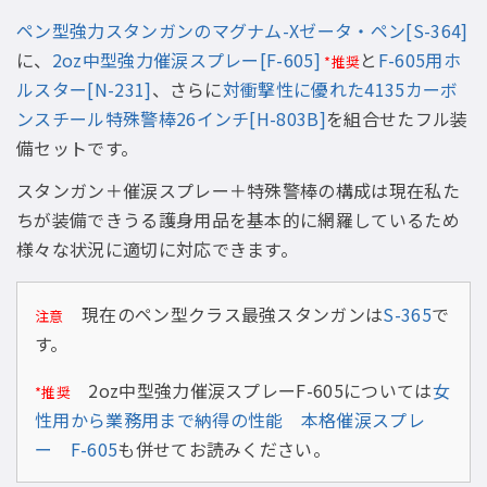
ペン型強力スタンガンのマグナム-Xゼータ・ペン[S-364]
に、
2oz中型強力催涙スプレー[F-605]
と
F-605用ホ
*推奨
ルスター[N-231]
、さらに
対衝撃性に優れた4135カーボ
ンスチール特殊警棒26インチ[H-803B]
を組合せたフル装
備セットです。
スタンガン＋催涙スプレー＋特殊警棒の構成は現在私た
ちが装備できうる護身用品を基本的に網羅しているため
様々な状況に適切に対応できます。
現在のペン型クラス最強スタンガンは
S-365
で
注意
す。
2oz中型強力催涙スプレーF-605については
女
*推奨
性用から業務用まで納得の性能 本格催涙スプレ
ー F-605
も併せてお読みください。