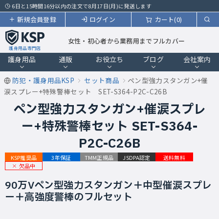
6日と15時間16分以内の注文で8月17日(月)に発送します
新規会員登録
ログイン
カート(0)
女性・初心者から業務用までフルカバー
護身用品専門店
護身用品
通販
お役立ち
ブログ
会社案内
防犯・護身用品KSP
セット商品
ペン型強力スタンガン+催
涙スプレー+特殊警棒セット SET-S364-P2C-C26B
ペン型強力スタンガン+催涙スプレ
ー+特殊警棒セット SET-S364-
P2C-C26B
KSP推奨品
3年保証
TMM正規品
JSDPA認定
送料無料
欠品中
90万Vペン型強力スタンガン＋中型催涙スプレ
ー＋高強度警棒のフルセット