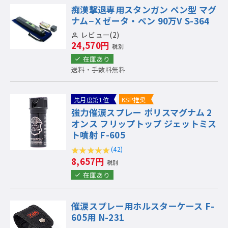
痴漢撃退専用スタンガン ペン型 マグ
ナム−Ｘゼータ・ペン 90万V S-364
レビュー(2)
24,570円
税別
在庫あり
送料・手数料無料
先月度第1位
KSP推奨
強力催涙スプレー ポリスマグナム 2
オンス フリップトップ ジェットミス
ト噴射 F-605
(42)
8,657円
税別
在庫あり
催涙スプレー用ホルスターケース F-
605用 N-231