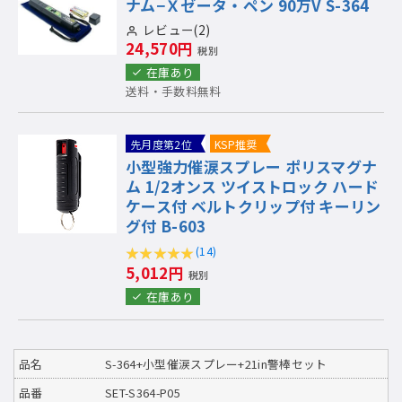
ナム−Ｘゼータ・ペン 90万V S-364
レビュー(2)
24,570円
税別
在庫あり
送料・手数料無料
先月度第2位
KSP推奨
小型強力催涙スプレー ポリスマグナ
ム 1/2オンス ツイストロック ハード
ケース付 ベルトクリップ付 キーリン
グ付 B-603
(14)
5,012円
税別
在庫あり
品名
S-364+小型催涙スプレー+21in警棒セット
品番
SET-S364-P05