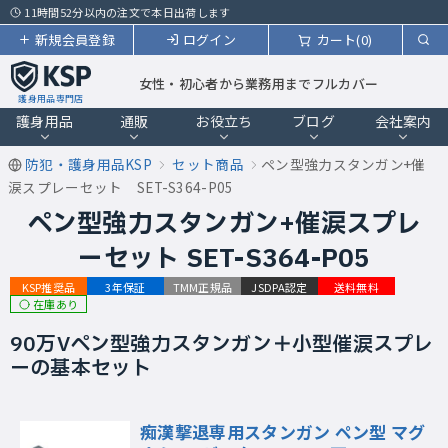
11時間52分以内の注文で本日出荷します
新規会員登録
ログイン
カート(0)
女性・初心者から業務用までフルカバー
護身用品専門店
護身用品
通販
お役立ち
ブログ
会社案内
防犯・護身用品KSP
セット商品
ペン型強力スタンガン+催
涙スプレーセット SET-S364-P05
ペン型強力スタンガン+催涙スプレ
ーセット SET-S364-P05
KSP推奨品
3年保証
TMM正規品
JSDPA認定
送料無料
在庫あり
90万Vペン型強力スタンガン＋小型催涙スプレ
ーの基本セット
痴漢撃退専用スタンガン ペン型 マグ