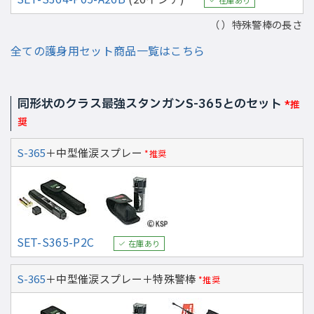
（ ）特殊警棒の長さ
全ての護身用セット商品一覧はこちら
同形状のクラス最強スタンガンS-365とのセット
*推
奨
S-365
＋中型催涙スプレー
*推奨
SET-S365-P2C
在庫あり
S-365
＋中型催涙スプレー＋特殊警棒
*推奨