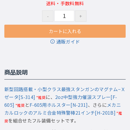
送料・手数料無料
通販ガイド
商品説明
新型回路搭載・小型クラス最強スタンガンのマグナム−Ｘ
ゼータ[S-314]
に、
2oz中型強力催涙スプレー[F-
*推奨
605]
と
F-605用ホルスター[N-231]
、さらに
メカニ
*推奨
カルロックのアルミ合金特殊警棒21インチ[H-201B]
*推
を組合せたフル装備セットです。
奨