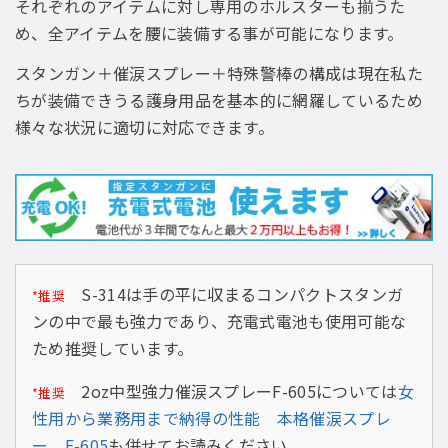
それぞれのアイテムに対し専用のホルスターも揃うた
め、全アイテムを腰に装備する事が可能になります。
スタンガン＋催涙スプレー＋特殊警棒の構成は現在私た
ちが装備できうる護身用品を基本的に網羅しているため
様々な状況に適切に対応できます。
S-314は手の平に収まるコンパクトスタンガ
*推奨
ンの中で最も強力であり、充電式電池も使用可能な
ため推奨しています。
2oz中型強力催涙スプレーF-605については
女
*推奨
性用から業務用まで納得の性能 本格催涙スプレ
ー F-605
も併せてお読みください。