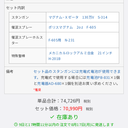
セット内訳
スタンガン
マグナム−Ｘゼータ 130万V S-314
催涙スプレー
ポリスマグナム 2oz F-605
催涙スプレーホルス
F-605用 N-231
ター
メカニカルロックアルミ合金 21インチ
特殊警棒
H-201B
備考
セット品のスタンガンには充電式電池が使用できま
す。
充電式で使用する場合には
充電池PB-831
×1個
と
充電器AD-680
×1個を別途お買い求めください。
*推奨
単品合計：74,726円
税別
セット価格：
70,990円
税別
在庫あり
9日と17時間11分以内の注文で8月17日(月)に発送します