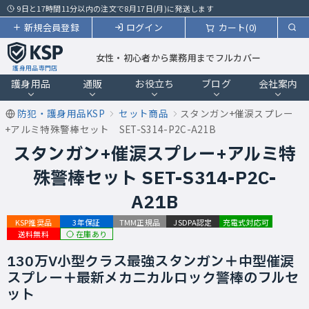
9日と17時間11分以内の注文で8月17日(月)に発送します
新規会員登録
ログイン
カート(0)
女性・初心者から業務用までフルカバー
護身用品専門店
護身用品
通販
お役立ち
ブログ
会社案内
防犯・護身用品KSP
セット商品
スタンガン+催涙スプレー
+アルミ特殊警棒セット SET-S314-P2C-A21B
スタンガン+催涙スプレー+アルミ特
殊警棒セット SET-S314-P2C-
A21B
KSP推奨品
3年保証
TMM正規品
JSDPA認定
充電式対応可
在庫あり
送料無料
130万V小型クラス最強スタンガン＋中型催涙
スプレー＋最新メカニカルロック警棒のフルセ
ット