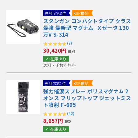
先月度第3位
KSP推奨
スタンガン コンパクトタイプ クラス
最強 最新型 マグナム−Ｘゼータ 130
万V S-314
(7)
30,420円
税別
在庫あり
送料・手数料無料
先月度第1位
KSP推奨
強力催涙スプレー ポリスマグナム 2
オンス フリップトップ ジェットミス
ト噴射 F-605
(42)
8,657円
税別
在庫あり