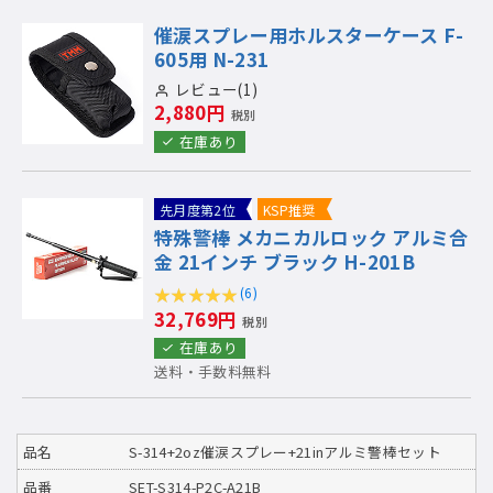
催涙スプレー用ホルスターケース F-
605用 N-231
レビュー(1)
2,880円
税別
在庫あり
先月度第2位
KSP推奨
特殊警棒 メカニカルロック アルミ合
金 21インチ ブラック H-201B
(6)
32,769円
税別
在庫あり
送料・手数料無料
品名
S-314+2oz催涙スプレー+21inアルミ警棒セット
品番
SET-S314-P2C-A21B