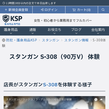
11時間28分以内の注文で本日出荷します
新規会員登録
ログイン
カート(0)
女性・初心者から業務用までフルカバー
護身用品専門店
護身用品
通販
お役立ち
ブログ
会社案内
防犯・護身用品KSP
スタンガン
スタンガン情報
S-308体
験
スタンガン S-308（90万V） 体験
店長がスタンガン
S-308
を体験する様子