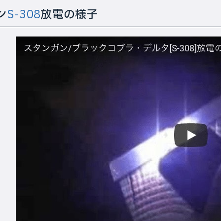
ン
S-308
放電の様子