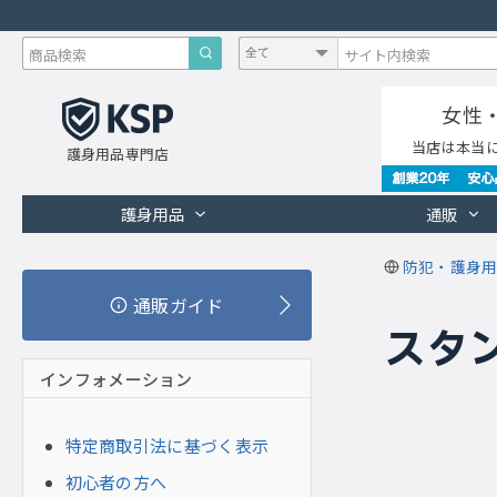
女性
当店は本当
護身用品専門店
護身用品
通販
防犯・護身用
通販ガイド
スタン
インフォメーション
特定商取引法に基づく表示
初心者の方へ