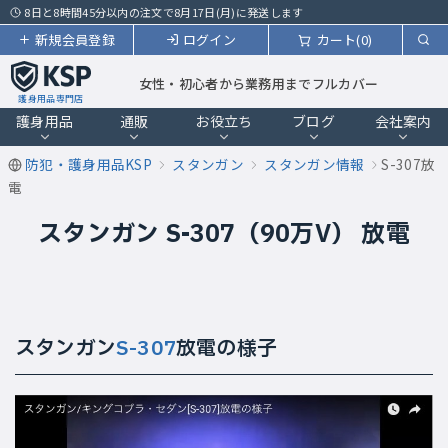
8日と8時間45分以内の注文で8月17日(月)に発送します
新規会員登録
ログイン
カート(0)
女性・初心者から業務用までフルカバー
護身用品専門店
護身用品
通販
お役立ち
ブログ
会社案内
防犯・護身用品KSP
スタンガン
スタンガン情報
S-307放
電
スタンガン S-307（90万V） 放電
スタンガン
S-307
放電の様子