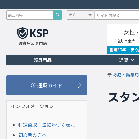
女性
当店は本当
護身用品専門店
護身用品
通販
防犯・護身用
通販ガイド
スタン
インフォメーション
特定商取引法に基づく表示
初心者の方へ