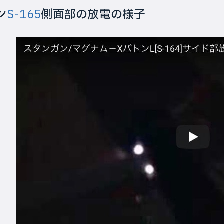
ン
S-165
側面部の放電の様子