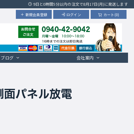
9日と0時間5分以内の注文で8月17日(月)に発送します
新規会員登録
ログイン
カート(0)
ブログ
会社案内
）側面パネル放電