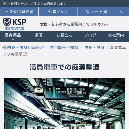
14時間57分以内の注文で本日出荷します
新規会員登録
ログイン
カート(0)
女性・初心者から業務用までフルカバー
護身用品専門店
護身用品
通販
お役立ち
ブログ
会社案内
防犯・護身用品KSP
防犯情報・知識
防犯・護身
満員電車
での痴漢撃退
満員電車での痴漢撃退