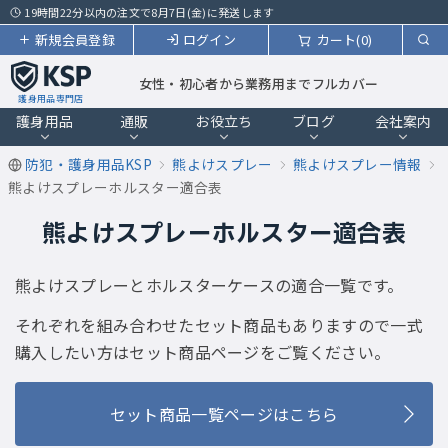
19時間22分以内の注文で8月7日(金)に発送します
新規会員登録
ログイン
カート(0)
女性・初心者から業務用までフルカバー
護身用品専門店
護身用品
通販
お役立ち
ブログ
会社案内
防犯・護身用品KSP
熊よけスプレー
熊よけスプレー情報
熊よけスプレーホルスター適合表
熊よけスプレーホルスター適合表
熊よけスプレーとホルスターケースの適合一覧です。
それぞれを組み合わせたセット商品もありますので一式
購入したい方はセット商品ページをご覧ください。
セット商品一覧ページはこちら