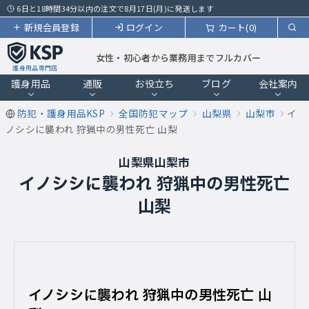
6日と18時間34分以内の注文で8月17日(月)に発送します
新規会員登録
ログイン
カート(0)
女性・初心者から業務用までフルカバー
護身用品専門店
護身用品
通販
お役立ち
ブログ
会社案内
防犯・護身用品KSP
全国防犯マップ
山梨県
山梨市
イ
ノシシに襲われ 狩猟中の男性死亡 山梨
山梨県山梨市
イノシシに襲われ 狩猟中の男性死亡
山梨
イノシシに襲われ 狩猟中の男性死亡 山