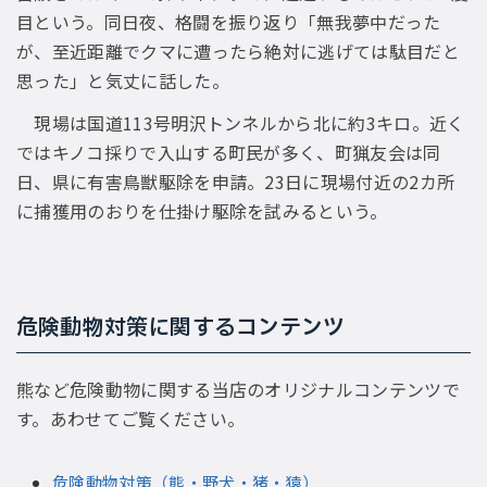
目という。同日夜、格闘を振り返り「無我夢中だった
が、至近距離でクマに遭ったら絶対に逃げては駄目だと
思った」と気丈に話した。
現場は国道113号明沢トンネルから北に約3キロ。近く
ではキノコ採りで入山する町民が多く、町猟友会は同
日、県に有害鳥獣駆除を申請。23日に現場付近の2カ所
に捕獲用のおりを仕掛け駆除を試みるという。
危険動物対策に関するコンテンツ
熊など危険動物に関する当店のオリジナルコンテンツで
す。あわせてご覧ください。
危険動物対策（熊・野犬・猪・猿）