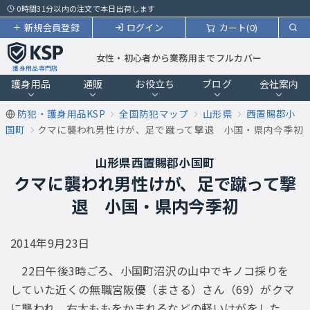
0時間31分以内の注文で本日出荷します
新規会員登録
ログイン
カート(0)
女性・初心者から業務用までフルカバー
護身用品専門店
護身用品
通販
お役立ち
ブログ
会社案内
防犯・護身用品KSP
全国防犯マップ
山形県
西置賜郡小
国町
クマに襲われ男性けが、足で蹴って撃退 小国・県内今季初
山形県西置賜郡小国町
クマに襲われ男性けが、足で蹴って撃
退 小国・県内今季初
2014年9月23日
22日午後3時ごろ、小国町沼沢の山中でキノコ採りを
していた近くの無職宮阪優（まさる）さん（69）がクマ
に襲われ、右太ももをかまれるなどの軽いけがをした。