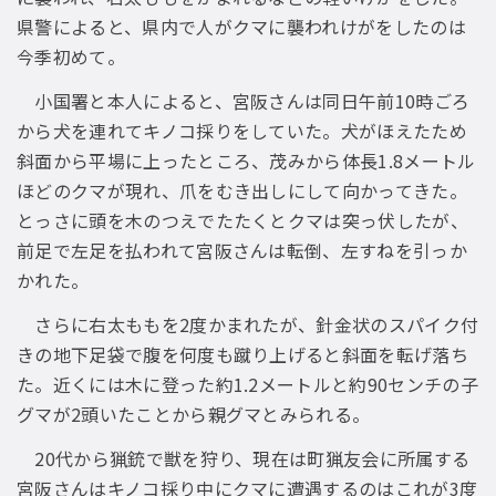
県警によると、県内で人がクマに襲われけがをしたのは
今季初めて。
小国署と本人によると、宮阪さんは同日午前10時ごろ
から犬を連れてキノコ採りをしていた。犬がほえたため
斜面から平場に上ったところ、茂みから体長1.8メートル
ほどのクマが現れ、爪をむき出しにして向かってきた。
とっさに頭を木のつえでたたくとクマは突っ伏したが、
前足で左足を払われて宮阪さんは転倒、左すねを引っか
かれた。
さらに右太ももを2度かまれたが、針金状のスパイク付
きの地下足袋で腹を何度も蹴り上げると斜面を転げ落ち
た。近くには木に登った約1.2メートルと約90センチの子
グマが2頭いたことから親グマとみられる。
20代から猟銃で獣を狩り、現在は町猟友会に所属する
宮阪さんはキノコ採り中にクマに遭遇するのはこれが3度